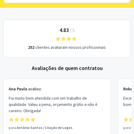
4.83
/
5
252
clientes avaliaram nossos profissionais
Avaliações de quem contratou
Ana Paula
avaliou:
Rober
Fui muito bem atendida com um trabalho de
Excel
qualidade. Valeu a pena, orçamento grátis e não é
bom p
careiro. Obrigada!
para
Antônio Santos
/
Criação de Logos
para
V