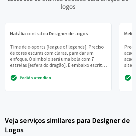
logos
Natália
contratou
Designer de Logos
Melis
Time de e-sports [league of legends]. Preciso
Preci
de cores escuras com claras, para dar um
acade
enfoque. O simbolo será uma bola com 7
acade
estrelas [esfera do dragão]. E embaixo escrito
site 
galacticos
Pedido atendido
Veja serviços similares para Designer de
Logos