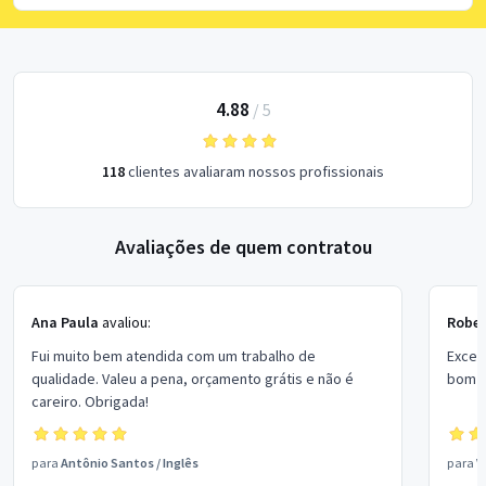
4.88
/
5
118
clientes avaliaram nossos profissionais
Avaliações de quem contratou
Ana Paula
avaliou:
Rober
Fui muito bem atendida com um trabalho de
Excel
qualidade. Valeu a pena, orçamento grátis e não é
bom p
careiro. Obrigada!
para
Antônio Santos
/
Inglês
para
V