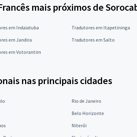
Francês mais próximos de Soroca
ores em Indaiatuba
Tradutores em Itapetininga
ores em Jandira
Tradutores em Salto
ores em Votorantim
onais nas principais cidades
ulo
Rio de Janeiro
a
Belo Horizonte
hos
Niterói