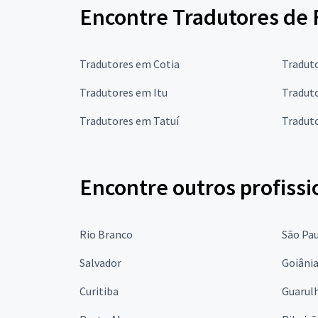
Encontre Tradutores de 
Tradutores em Cotia
Tradut
Tradutores em Itu
Tradut
Tradutores em Tatuí
Tradut
Encontre outros profissi
Rio Branco
São Pa
Salvador
Goiâni
Curitiba
Guarul