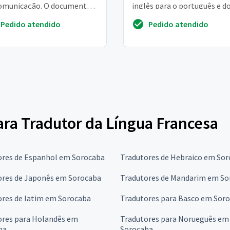
omunicação. O documento
inglês para o português e d
 ao todo, 45908 palavras
francês para o português. S
Pedido atendido
Pedido atendido
de 3 a 6 contratad...
para Tradutor da Língua Francesa
ores de Espanhol em Sorocaba
Tradutores de Hebraico em So
ores de Japonês em Sorocaba
Tradutores de Mandarim em So
ores de latim em Sorocaba
Tradutores para Basco em Sor
ores para Holandês em
Tradutores para Norueguês em
ba
Sorocaba