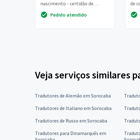
nascimento - certidão de
de c
casamentos dos pais
tem,
Pedido atendido
autenticada - comprovante de
endereço - pa...
Veja serviços similares 
Tradutores de Alemão em Sorocaba
Tradut
Tradutores de Italiano em Sorocaba
Tradut
Tradutores de Russo em Sorocaba
Tradut
Tradutores para Dinamarquês em
Tradut
Sorocaba
Soroca