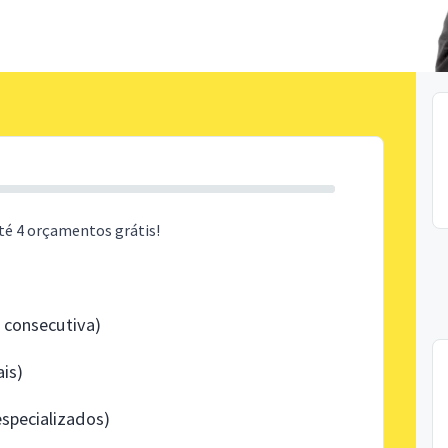
té 4 orçamentos grátis!
, consecutiva)
ais)
specializados)