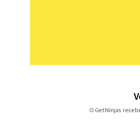
V
O GetNinjas receb