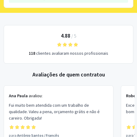
4.88
/
5
118
clientes avaliaram nossos profissionais
Avaliações de quem contratou
Ana Paula
avaliou:
Rober
Fui muito bem atendida com um trabalho de
Excel
qualidade. Valeu a pena, orçamento grátis e não é
bom p
careiro. Obrigada!
para
Antônio Santos
/
Francês
para
V