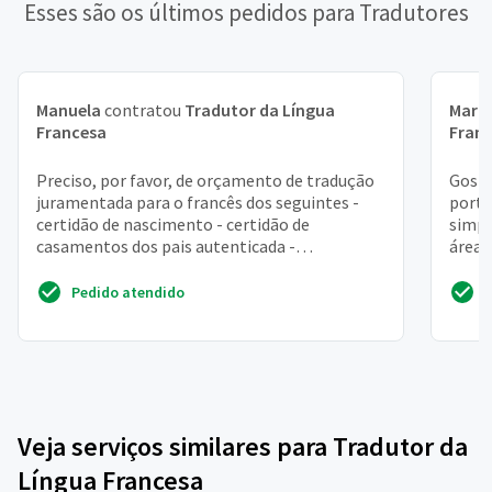
Esses são os últimos pedidos para Tradutores
Manuela
contratou
Tradutor da Língua
Mari
Francesa
Fran
Preciso, por favor, de orçamento de tradução
Gosta
juramentada para o francês dos seguintes -
portu
certidão de nascimento - certidão de
simpl
casamentos dos pais autenticada -
área 
comprovante de endereço - pa...
todo,
Pedido atendido
Veja serviços similares para Tradutor da
Língua Francesa