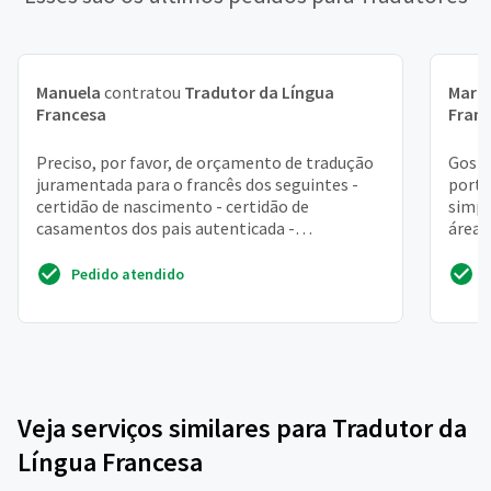
Manuela
contratou
Tradutor da Língua
Mari
Francesa
Fran
Preciso, por favor, de orçamento de tradução
Gosta
juramentada para o francês dos seguintes -
portu
certidão de nascimento - certidão de
simpl
casamentos dos pais autenticada -
área 
comprovante de endereço - pa...
todo,
Pedido atendido
Veja serviços similares para Tradutor da
Língua Francesa