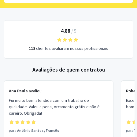
4.88
/
5
118
clientes avaliaram nossos profissionais
Avaliações de quem contratou
Ana Paula
avaliou:
Rober
Fui muito bem atendida com um trabalho de
Excel
qualidade. Valeu a pena, orçamento grátis e não é
bom p
careiro. Obrigada!
para
Antônio Santos
/
Francês
para
V