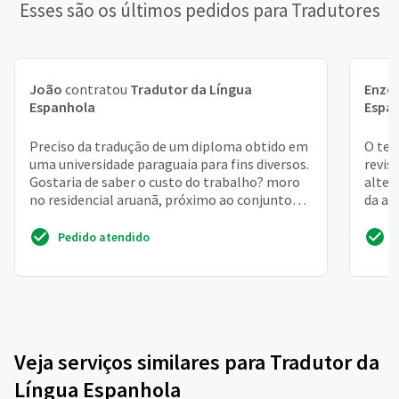
Esses são os últimos pedidos para Tradutores
João
contratou
Tradutor da Língua
Enzo 
Espanhola
Espa
Preciso da tradução de um diploma obtido em
O tex
uma universidade paraguaia para fins diversos.
revis
Gostaria de saber o custo do trabalho? moro
alter
no residencial aruanã, próximo ao conjunto
da ap
riviera, ...
Pedido atendido
Veja serviços similares para Tradutor da
Língua Espanhola