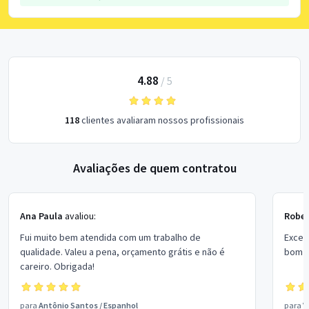
4.88
/
5
118
clientes avaliaram nossos profissionais
Avaliações de quem contratou
Ana Paula
avaliou:
Rober
Fui muito bem atendida com um trabalho de
Excel
qualidade. Valeu a pena, orçamento grátis e não é
bom p
careiro. Obrigada!
para
Antônio Santos
/
Espanhol
para
V