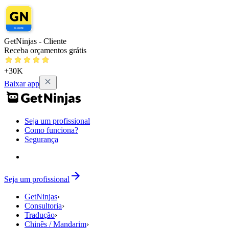
GetNinjas - Cliente
Receba orçamentos grátis
+30K
Baixar app
Seja um profissional
Como funciona?
Segurança
Seja um profissional
GetNinjas
›
Consultoria
›
Tradução
›
Chinês / Mandarim
›