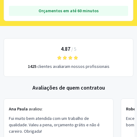
Orçamentos em até 60 minutos
4.87
/
5
1425
clientes avaliaram nossos profissionais
Avaliações de quem contratou
Ana Paula
avaliou:
Rober
Fui muito bem atendida com um trabalho de
Excel
qualidade. Valeu a pena, orçamento grátis e não é
bom p
careiro. Obrigada!