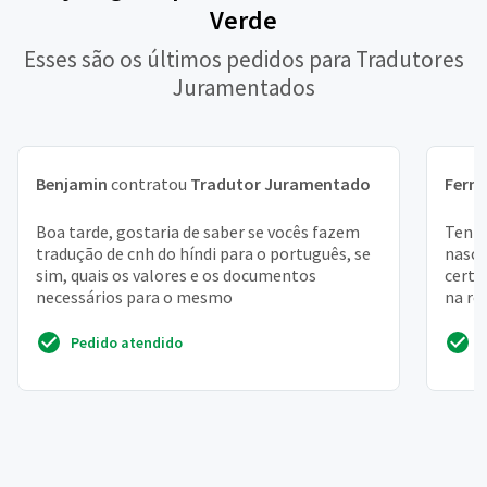
Verde
Esses são os últimos pedidos para Tradutores
Juramentados
Benjamin
contratou
Tradutor Juramentado
Fern
Boa tarde, gostaria de saber se vocês fazem
Tenho
tradução de cnh do híndi para o português, se
nasci
sim, quais os valores e os documentos
certi
necessários para o mesmo
na ro
Pedido atendido