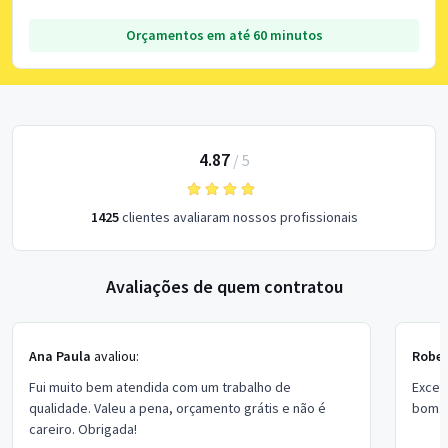
Orçamentos em até 60 minutos
4.87
/
5
1425
clientes avaliaram nossos profissionais
Avaliações de quem contratou
Ana Paula
avaliou:
Rober
Fui muito bem atendida com um trabalho de
Excel
qualidade. Valeu a pena, orçamento grátis e não é
bom p
careiro. Obrigada!