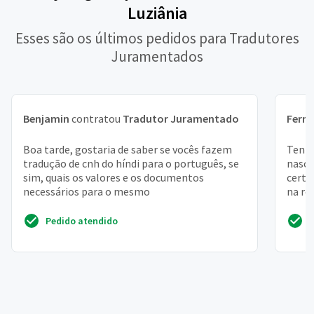
Luziânia
Esses são os últimos pedidos para Tradutores
Juramentados
Benjamin
contratou
Tradutor Juramentado
Fern
Boa tarde, gostaria de saber se vocês fazem
Tenho
tradução de cnh do híndi para o português, se
nasci
sim, quais os valores e os documentos
certi
necessários para o mesmo
na ro
Pedido atendido