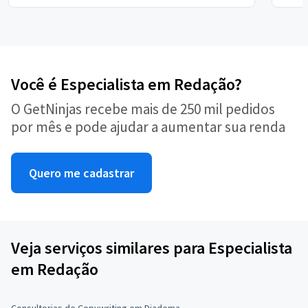
Você é Especialista em Redação?
O GetNinjas recebe mais de 250 mil pedidos
por mês e pode ajudar a aumentar sua renda
Quero me cadastrar
Veja serviços similares para Especialista
em Redação
Consultorias de Copywriting em Diadema