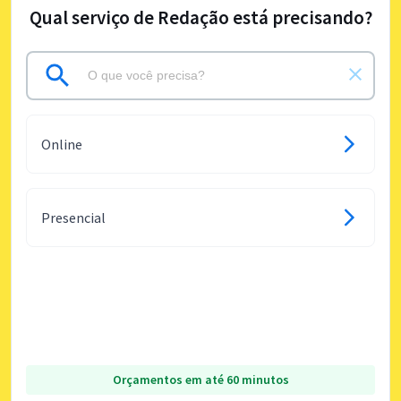
Qual serviço de Redação está precisando?
Online
Presencial
Orçamentos em até 60 minutos