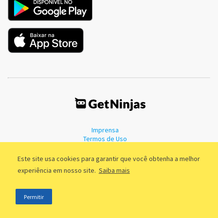
Imprensa
Termos de Uso
Política de Privacidade
Este site usa cookies para garantir que você obtenha a melhor
experiência em nosso site.
Saiba mais
©2011 - 2026, GetNinjas LTDA. CNPJ 55.744.877/0001-89 - Rua Dr.
Permitir
Fernandes Coelho, 85 - 3º andar - São Paulo/SP - Brasil
;