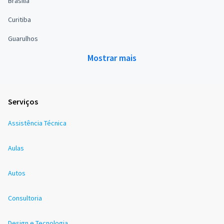
Brasília
Curitiba
Guarulhos
Mostrar mais
Serviços
Assistência Técnica
Aulas
Autos
Consultoria
Design e Tecnologia