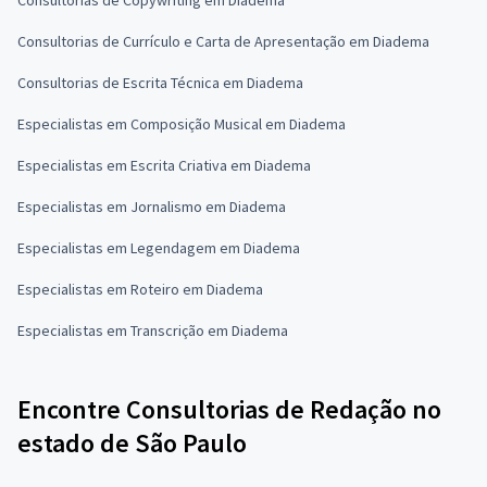
Consultorias de Currículo e Carta de Apresentação em Diadema
Consultorias de Escrita Técnica em Diadema
Especialistas em Composição Musical em Diadema
Especialistas em Escrita Criativa em Diadema
Especialistas em Jornalismo em Diadema
Especialistas em Legendagem em Diadema
Especialistas em Roteiro em Diadema
Especialistas em Transcrição em Diadema
Encontre Consultorias de Redação no
estado de São Paulo