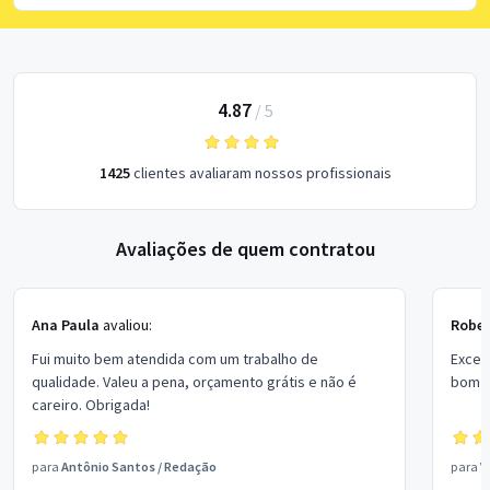
4.87
/
5
1425
clientes avaliaram nossos profissionais
Avaliações de quem contratou
Ana Paula
avaliou:
Rober
Fui muito bem atendida com um trabalho de
Excel
qualidade. Valeu a pena, orçamento grátis e não é
bom p
careiro. Obrigada!
para
Antônio Santos
/
Redação
para
V