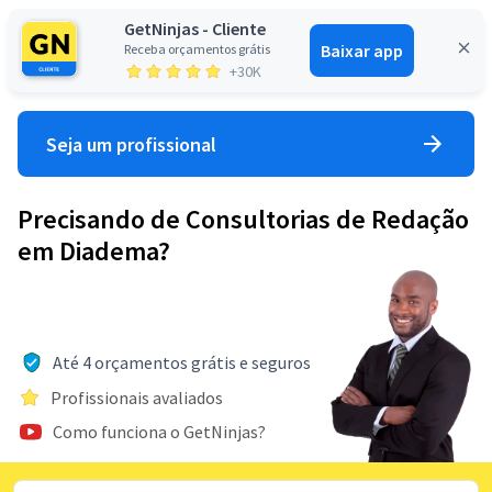
GetNinjas - Cliente
Baixar app
Receba orçamentos grátis
Entrar
+30K
Seja um profissional
Precisando de Consultorias de Redação
em Diadema?
Até 4 orçamentos grátis e seguros
Profissionais avaliados
Como funciona o GetNinjas?