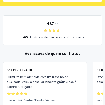
4.87
/
5
1425
clientes avaliaram nossos profissionais
Avaliações de quem contratou
Ana Paula
avaliou:
Rober
Fui muito bem atendida com um trabalho de
Excel
qualidade. Valeu a pena, orçamento grátis e não é
bom p
careiro. Obrigada!
para
Antônio Santos
/
Escrita Criativa
para
V