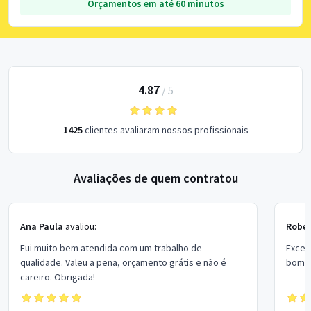
Orçamentos em até 60 minutos
4.87
/
5
1425
clientes avaliaram nossos profissionais
Avaliações de quem contratou
Ana Paula
avaliou:
Rober
Fui muito bem atendida com um trabalho de
Excel
qualidade. Valeu a pena, orçamento grátis e não é
bom p
careiro. Obrigada!