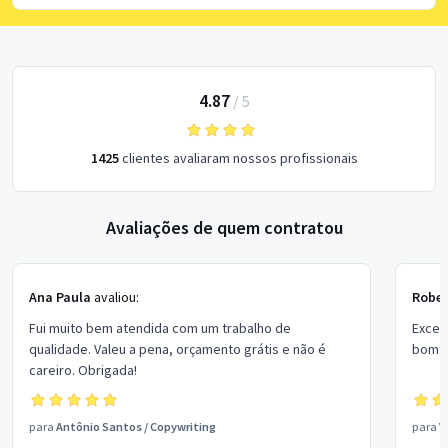
4.87
/
5
1425
clientes avaliaram nossos profissionais
Avaliações de quem contratou
Ana Paula
avaliou:
Rober
Fui muito bem atendida com um trabalho de
Excel
qualidade. Valeu a pena, orçamento grátis e não é
bom p
careiro. Obrigada!
para
Antônio Santos
/
Copywriting
para
V