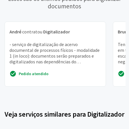
documentos
André
contratou
Digitalizador
Brun
- serviço de digitalização de acervo
Tenho
documental de processos físicos - modalidade
em to
1 (in loco): documentos serão preparados e
escan
digitalizados nas dependências do
negat
demandante. - modalidade 2: ...
fotos
Pedido atendido
Veja serviços similares para Digitalizador