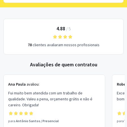
4.88
/
5
78
clientes avaliaram nossos profissionais
Avaliações de quem contratou
Ana Paula
avaliou:
Rober
Fui muito bem atendida com um trabalho de
Excel
qualidade. Valeu a pena, orçamento grátis e não é
bom p
careiro. Obrigada!
para
Antônio Santos
/
Presencial
para
V