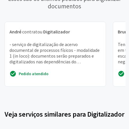
documentos
André
contratou
Digitalizador
Brun
- serviço de digitalização de acervo
Tenho
documental de processos físicos - modalidade
em to
1 (in loco): documentos serão preparados e
escan
digitalizados nas dependências do
negat
demandante. - modalidade 2: ...
fotos
Pedido atendido
Veja serviços similares para Digitalizador