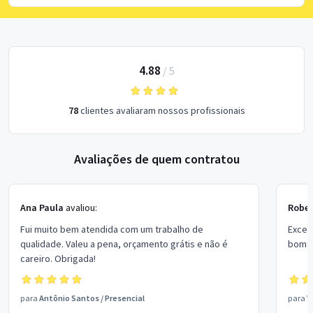
4.88
/
5
78
clientes avaliaram nossos profissionais
Avaliações de quem contratou
Ana Paula
avaliou:
Rober
Fui muito bem atendida com um trabalho de
Excel
qualidade. Valeu a pena, orçamento grátis e não é
bom p
careiro. Obrigada!
para
Antônio Santos
/
Presencial
para
V