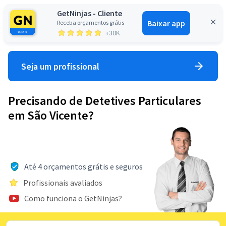
GetNinjas - Cliente
Baixar app
Receba orçamentos grátis
Entrar
+30K
Seja um profissional
Precisando de Detetives Particulares
em São Vicente?
Até 4 orçamentos grátis e seguros
Profissionais avaliados
Como funciona o GetNinjas?