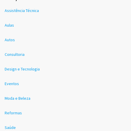
Assistência Técnica
Aulas
Autos
Consultoria
Design e Tecnologia
Eventos
Moda e Beleza
Reformas
Saúde