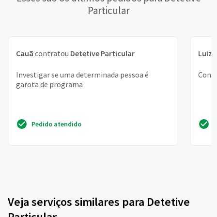
Particular
Cauã
contratou
Detetive Particular
Luiz 
Investigar se uma determinada pessoa é
Conve
garota de programa
Pedido atendido
Veja serviços similares para Detetive
Particular