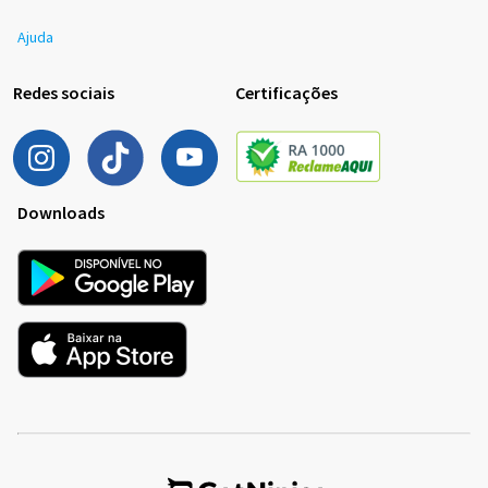
Ajuda
Redes sociais
Certificações
Downloads