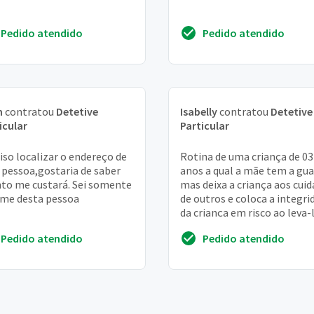
Pedido atendido
Pedido atendido
n
contratou
Detetive
Isabelly
contratou
Detetive
icular
Particular
iso localizar o endereço de
Rotina de uma criança de 03
pessoa,gostaria de saber
anos a qual a mãe tem a gu
to me custará. Sei somente
mas deixa a criança aos cui
me desta pessoa
de outros e coloca a integri
da criança em risco ao leva-
para a creche em uma moto. . 
Pedido atendido
Pedido atendido