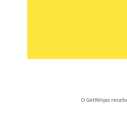
O GetNinjas receb