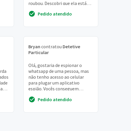
roubou. Descobri que ela está
em vassouras, mas preciso de
Pedido atendido
comprovações da...
Bryan
contratou
Detetive
Particular
Olá, gostaria de espionar o
arda
whatsapp de uma pessoa, mas
dados
não tenho acesso ao celular
dade
para plugar um aplicativo
la
espião. Vocês conseguem
. ...
somente com o número? qual o
Pedido atendido
valor? obrigada!