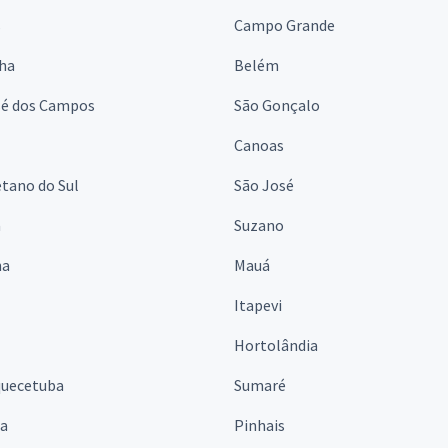
s
Campo Grande
lha
Belém
sé dos Campos
São Gonçalo
Canoas
tano do Sul
São José
á
Suzano
na
Mauá
Itapevi
Hortolândia
quecetuba
Sumaré
na
Pinhais