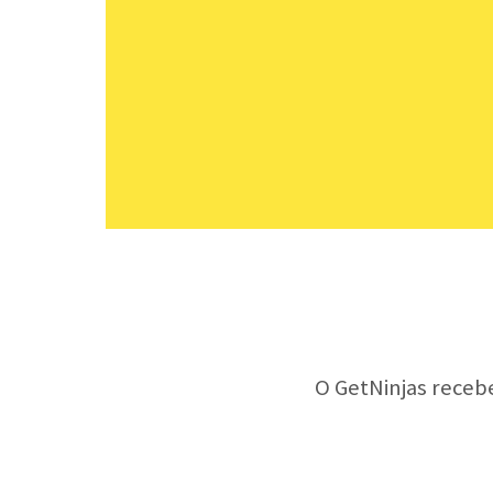
O GetNinjas receb