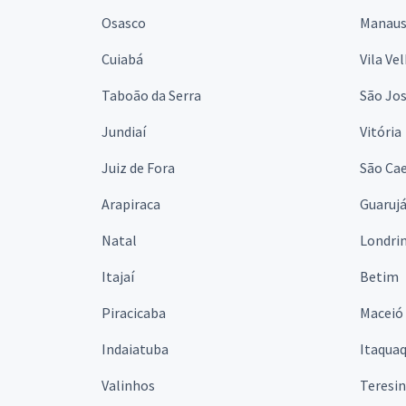
Osasco
Manau
Cuiabá
Vila Ve
Taboão da Serra
São Jo
Jundiaí
Vitória
Juiz de Fora
São Cae
Arapiraca
Guaruj
Natal
Londri
Itajaí
Betim
Piracicaba
Maceió
Indaiatuba
Itaqua
Valinhos
Teresi