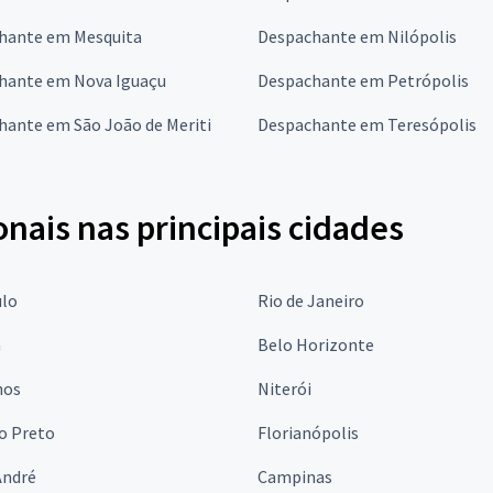
hante em Mesquita
Despachante em Nilópolis
hante em Nova Iguaçu
Despachante em Petrópolis
hante em São João de Meriti
Despachante em Teresópolis
onais nas principais cidades
ulo
Rio de Janeiro
a
Belo Horizonte
hos
Niterói
o Preto
Florianópolis
André
Campinas