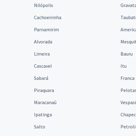
Nilópolis
Gravata
Cachoeirinha
Taubat
Parnamirim
Americ
Alvorada
Mesqui
Limeira
Bauru
Cascavel
Itu
Sabará
Franca
Piraquara
Pelota
Maracanaú
Vespas
Ipatinga
Chapec
Salto
Petrol