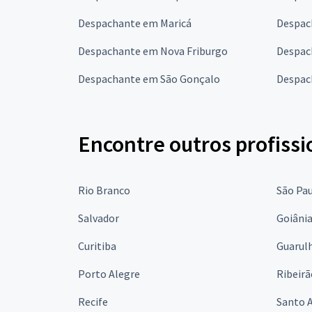
Despachante em Maricá
Despac
Despachante em Nova Friburgo
Despac
Despachante em São Gonçalo
Despac
Encontre outros profissi
Rio Branco
São Pa
Salvador
Goiâni
Curitiba
Guarul
Porto Alegre
Ribeirã
Recife
Santo 