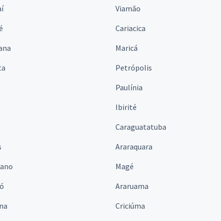
í
Viamão
é
Cariacica
ana
Maricá
ta
Petrópolis
Paulínia
Ibirité
Caraguatatuba
s
Araraquara
iano
Magé
ó
Araruama
ina
Criciúma