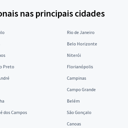
onais nas principais cidades
ulo
Rio de Janeiro
a
Belo Horizonte
hos
Niterói
o Preto
Florianópolis
André
Campinas
s
Campo Grande
lha
Belém
sé dos Campos
São Gonçalo
Canoas