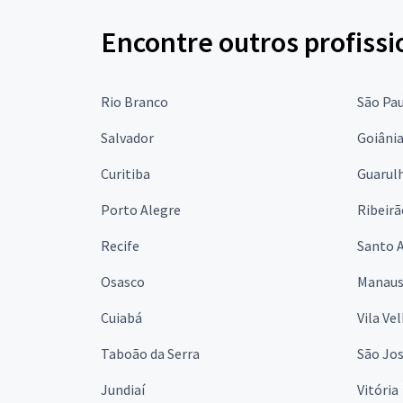
Encontre outros profissi
Rio Branco
São Pa
Salvador
Goiâni
Curitiba
Guarul
Porto Alegre
Ribeirã
Recife
Santo 
Osasco
Manau
Cuiabá
Vila Ve
Taboão da Serra
São Jo
Jundiaí
Vitória