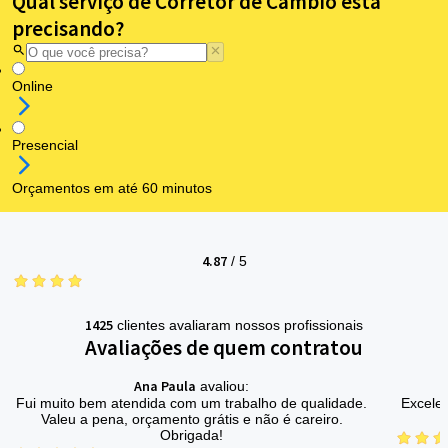
Qual serviço de Corretor de Câmbio está
precisando?
Online
Presencial
Orçamentos em até 60 minutos
4.87
/
5
1425
clientes avaliaram nossos profissionais
Avaliações de quem contratou
Ana Paula
avaliou:
Fui muito bem atendida com um trabalho de qualidade.
Excelen
Valeu a pena, orçamento grátis e não é careiro.
Obrigada!