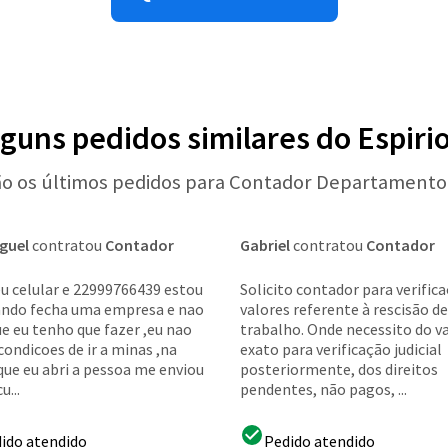
lguns pedidos similares do Espiri
ão os últimos pedidos para Contador Departamento
iguel
contratou
Contador
Gabriel
contratou
Contador
u celular e 22999766439 estou
Solicito contador para verific
ando fecha uma empresa e nao
valores referente à rescisão de
ue eu tenho que fazer ,eu nao
trabalho. Onde necessito do v
ondicoes de ir a minas ,na
exato para verificação judicial
que eu abri a pessoa me enviou
posteriormente, dos direitos
u...
pendentes, não pagos, ...
ido atendido
Pedido atendido