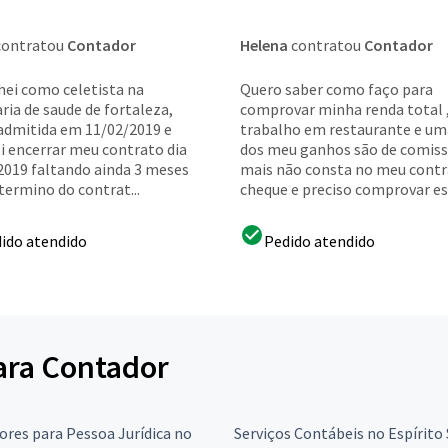
ontratou
Contador
Helena
contratou
Contador
hei como celetista na
Quero saber como faço para
ria de saude de fortaleza,
comprovar minha renda total 
admitida em 11/02/2019 e
trabalho em restaurante e um
ei encerrar meu contrato dia
dos meu ganhos são de comis
2019 faltando ainda 3 meses
mais não consta no meu contr
termino do contrat...
cheque e preciso comprovar es.
ido atendido
Pedido atendido
para Contador
res para Pessoa Jurídica no
Serviços Contábeis no Espírito