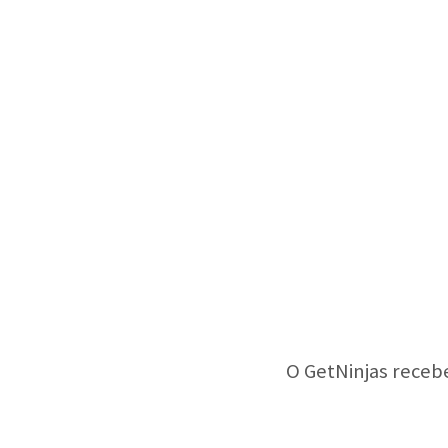
O GetNinjas receb