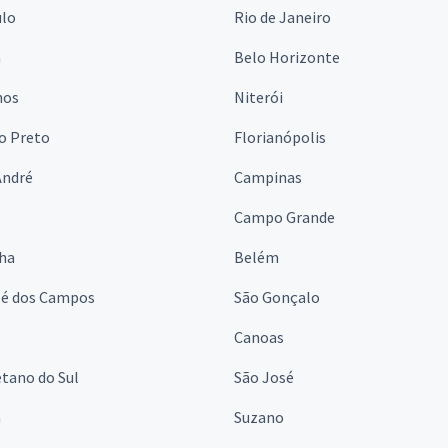
ulo
Rio de Janeiro
a
Belo Horizonte
hos
Niterói
o Preto
Florianópolis
André
Campinas
s
Campo Grande
lha
Belém
sé dos Campos
São Gonçalo
Canoas
tano do Sul
São José
á
Suzano