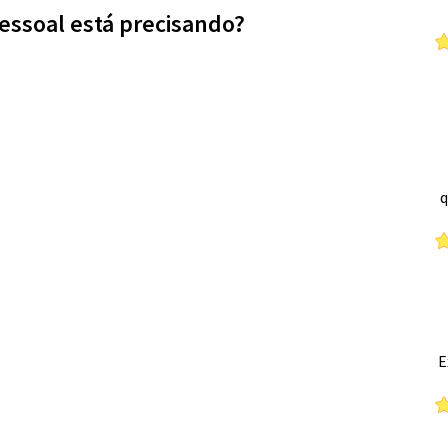
essoal está precisando?
q
E