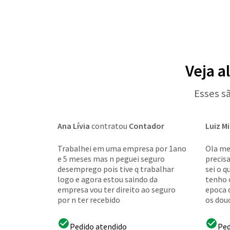
Veja a
Esses s
Ana Lívia
contratou
Contador
Luiz M
Trabalhei em uma empresa por 1ano
Ola me
e 5 meses mas n peguei seguro
precis
desemprego pois tive q trabalhar
sei o q
logo e agora estou saindo da
tenho c
empresa vou ter direito ao seguro
epoca 
por n ter recebido
os douc
Pedido atendido
Ped