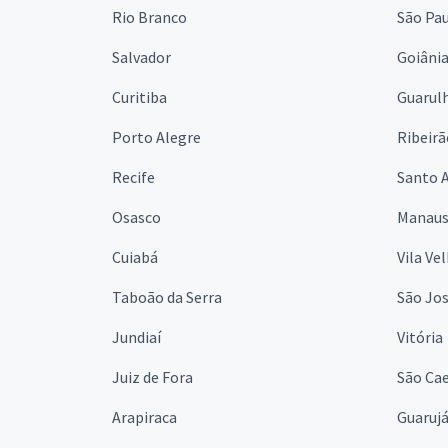
Rio Branco
São Pa
Salvador
Goiâni
Curitiba
Guarul
Porto Alegre
Ribeirã
Recife
Santo 
Osasco
Manau
Cuiabá
Vila Ve
Taboão da Serra
São Jo
Jundiaí
Vitória
Juiz de Fora
São Cae
Arapiraca
Guaruj