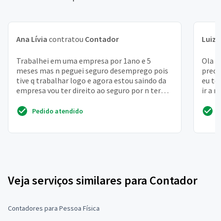
Ana Lívia
contratou
Contador
Luiz 
Trabalhei em uma empresa por 1ano e 5
Ola m
meses mas n peguei seguro desemprego pois
preci
tive q trabalhar logo e agora estou saindo da
eu te
empresa vou ter direito ao seguro por n ter
ir a 
recebido
envio
Pedido atendido
Veja serviços similares para Contador
Contadores para Pessoa Física