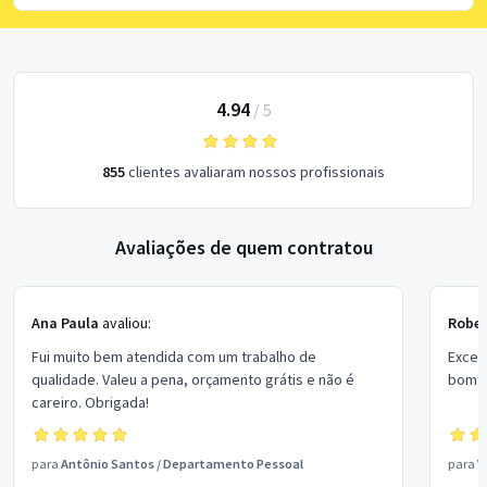
4.94
/
5
855
clientes avaliaram nossos profissionais
Avaliações de quem contratou
Ana Paula
avaliou:
Rober
Fui muito bem atendida com um trabalho de
Excel
qualidade. Valeu a pena, orçamento grátis e não é
bom p
careiro. Obrigada!
para
Antônio Santos
/
Departamento Pessoal
para
V