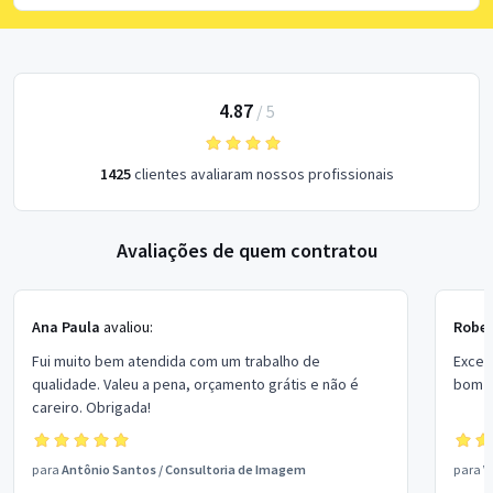
4.87
/
5
1425
clientes avaliaram nossos profissionais
Avaliações de quem contratou
Ana Paula
avaliou:
Rober
Fui muito bem atendida com um trabalho de
Excel
qualidade. Valeu a pena, orçamento grátis e não é
bom p
careiro. Obrigada!
para
Antônio Santos
/
Consultoria de Imagem
para
V