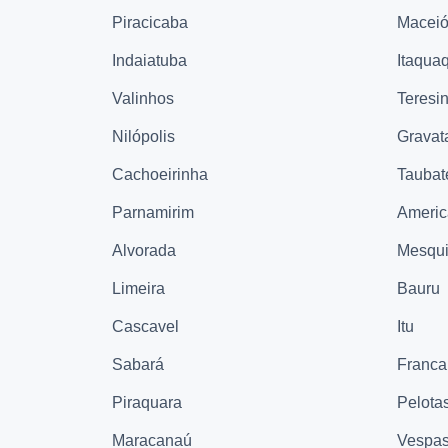
Piracicaba
Macei
Indaiatuba
Itaqua
Valinhos
Teresi
Nilópolis
Gravat
Cachoeirinha
Taubat
Parnamirim
Ameri
Alvorada
Mesqui
Limeira
Bauru
Cascavel
Itu
Sabará
Franca
Piraquara
Pelota
Maracanaú
Vespas