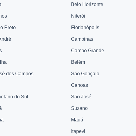
a
Belo Horizonte
hos
Niterói
ão Preto
Florianópolis
André
Campinas
s
Campo Grande
elha
Belém
sé dos Campos
São Gonçalo
Canoas
etano do Sul
São José
á
Suzano
na
Mauá
Itapevi