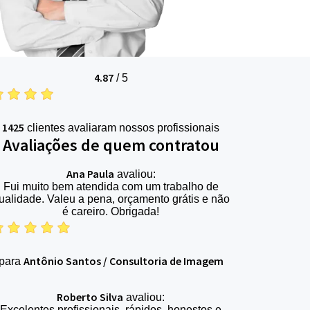
4.87
/
5
1425
clientes avaliaram nossos profissionais
Avaliações de quem contratou
Ana Paula
avaliou:
Fui muito bem atendida com um trabalho de
ualidade. Valeu a pena, orçamento grátis e não
é careiro. Obrigada!
Antônio Santos
/
Consultoria de Imagem
para
Roberto Silva
avaliou:
Excelentes profissionais, rápidos, honestos e