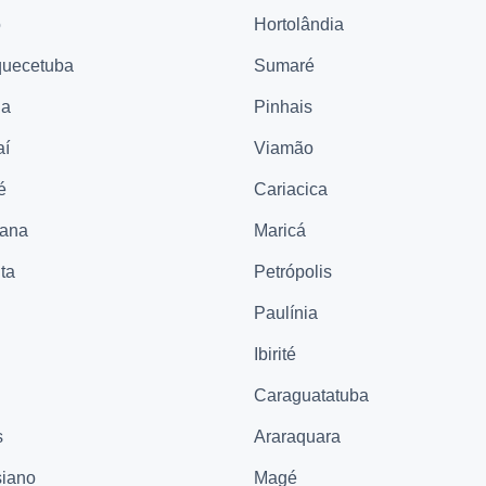
ó
Hortolândia
quecetuba
Sumaré
na
Pinhais
aí
Viamão
é
Cariacica
cana
Maricá
ta
Petrópolis
Paulínia
Ibirité
Caraguatatuba
s
Araraquara
iano
Magé