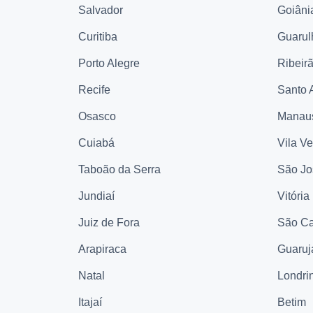
Salvador
Goiâni
Curitiba
Guarul
Porto Alegre
Ribeir
Recife
Santo 
Osasco
Manau
Cuiabá
Vila V
Taboão da Serra
São Jo
Jundiaí
Vitória
Juiz de Fora
São Ca
Arapiraca
Guaruj
Natal
Londri
Itajaí
Betim