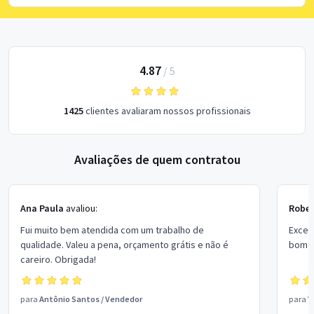
4.87
/
5
1425
clientes avaliaram nossos profissionais
Avaliações de quem contratou
Ana Paula
avaliou:
Rober
Fui muito bem atendida com um trabalho de
Excel
qualidade. Valeu a pena, orçamento grátis e não é
bom p
careiro. Obrigada!
para
Antônio Santos
/
Vendedor
para
V