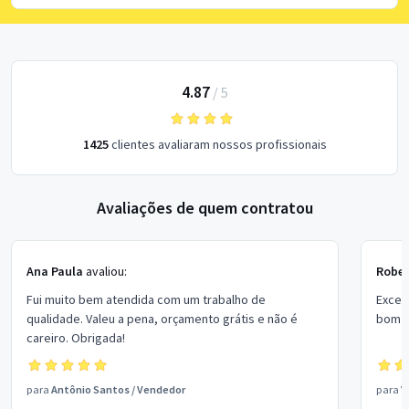
4.87
/
5
1425
clientes avaliaram nossos profissionais
Avaliações de quem contratou
Ana Paula
avaliou:
Rober
Fui muito bem atendida com um trabalho de
Excel
qualidade. Valeu a pena, orçamento grátis e não é
bom p
careiro. Obrigada!
para
Antônio Santos
/
Vendedor
para
V