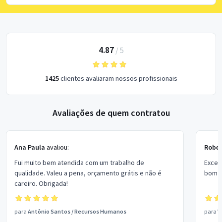
4.87
/
5
1425
clientes avaliaram nossos profissionais
Avaliações de quem contratou
Ana Paula
avaliou:
Rober
Fui muito bem atendida com um trabalho de
Excel
qualidade. Valeu a pena, orçamento grátis e não é
bom p
careiro. Obrigada!
para
Antônio Santos
/
Recursos Humanos
para
V