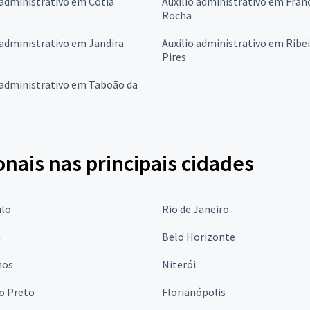
 administrativo em Cotia
Auxilio administrativo em Fran
Rocha
 administrativo em Jandira
Auxilio administrativo em Ribe
Pires
 administrativo em Taboão da
onais nas principais cidades
ulo
Rio de Janeiro
a
Belo Horizonte
hos
Niterói
o Preto
Florianópolis