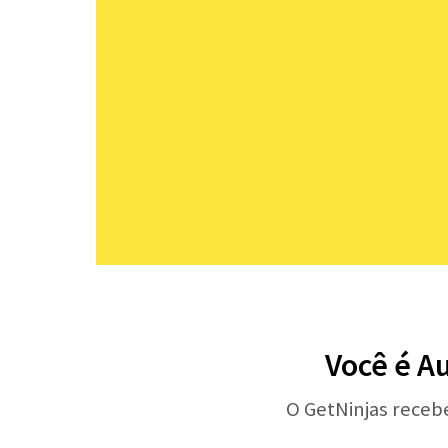
Você é A
O GetNinjas receb