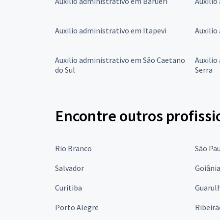
Auxilio administrativo em Barueri
Auxilio
Auxilio administrativo em Itapevi
Auxilio
Auxilio administrativo em São Caetano
Auxilio
do Sul
Serra
Encontre outros profissi
Rio Branco
São Pa
Salvador
Goiâni
Curitiba
Guarul
Porto Alegre
Ribeirã