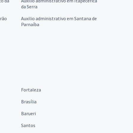
co da
Auxilio administrativo em Itapecerica
da Serra
irão
Auxilio administrativo em Santana de
Parnaíba
Fortaleza
Brasília
Barueri
Santos