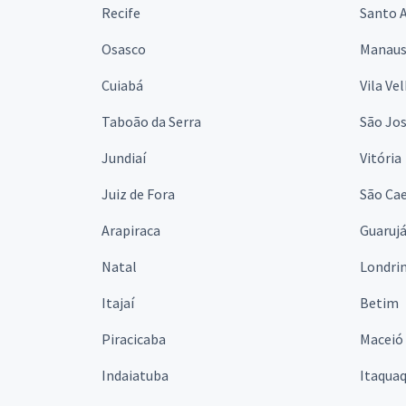
Recife
Santo 
Osasco
Manau
Cuiabá
Vila Ve
Taboão da Serra
São Jo
Jundiaí
Vitória
Juiz de Fora
São Cae
Arapiraca
Guaruj
Natal
Londri
Itajaí
Betim
Piracicaba
Maceió
Indaiatuba
Itaqua