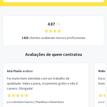
4.87
/
5
1425
clientes avaliaram nossos profissionais
Avaliações de quem contratou
Ana Paula
avaliou:
Rober
Fui muito bem atendida com um trabalho de
Excel
qualidade. Valeu a pena, orçamento grátis e não é
bom p
careiro. Obrigada!
para
Antônio Santos
/
Planilhas e Relatórios
para
V