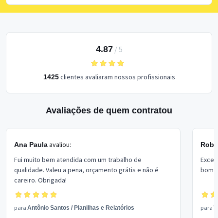
4.87
/
5
clientes avaliaram nossos profissionais
1425
Avaliações de quem contratou
avaliou:
Ana Paula
Rober
Fui muito bem atendida com um trabalho de
Excel
qualidade. Valeu a pena, orçamento grátis e não é
bom p
careiro. Obrigada!
para
para
Antônio Santos
/
Planilhas e Relatórios
V