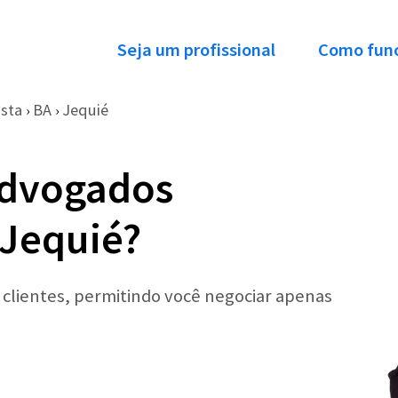
Seja um profissional
Como fun
ista
BA
Jequié
›
›
Advogados
 Jequié?
r clientes, permitindo você negociar apenas