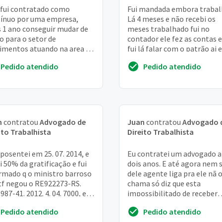
 fui contratado como
Fui mandada embora trabalh
ínuo por uma empresa,
Lá 4 meses e não recebi os
 1 ano conseguir mudar de
meses trabalhado fui no
o para o setor de
contador ele fez as contas e
imentos atuando na area de
fui lá falar com o patrão ai 
ras. Foi assinado minha
falou que eu não tinha direi
Pedido atendido
Pedido atendido
eira como auxiliar ad...
não quero ...
n
contratou
Advogado de
Juan
contratou
Advogado 
ito Trabalhista
Direito Trabalhista
posentei em 25. 07. 2014, e
Eu contratei um advogado 
i 50% da gratificação e fui
dois anos. E até agora nem s
rmado q o ministro barroso
dele agente liga pra ele nã 
tf negou o RE922273-RS.
chama só diz que esta
987-41. 2012. 4. 04. 7000, e
impossibilitado de receber
ns aposentados ja estão
chamadas. Fui no escritório 
Pedido atendido
Pedido atendido
esta um aviso ...