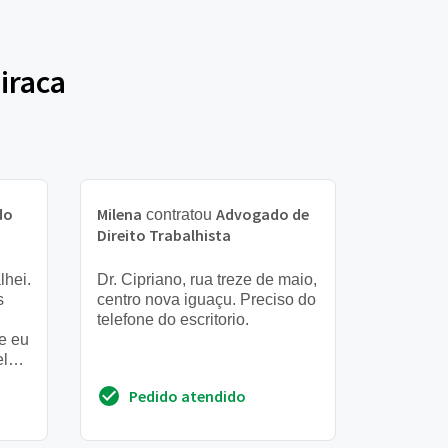
iraca
do
Milena
Advogado de
contratou
Direito Trabalhista
lhei.
Dr. Cipriano, rua treze de maio,
s
centro nova iguaçu. Preciso do
telefone do escritorio.
 e eu
ele
ito
Pedido atendido