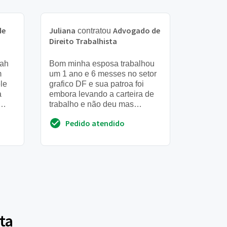
de
Juliana
Advogado de
contratou
Direito Trabalhista
 ah
Bom minha esposa trabalhou
m
um 1 ano e 6 messes no setor
ele
grafico DF e sua patroa foi
a
embora levando a carteira de
trabalho e não deu mas
o
imformação p ela
Pedido atendido
ta