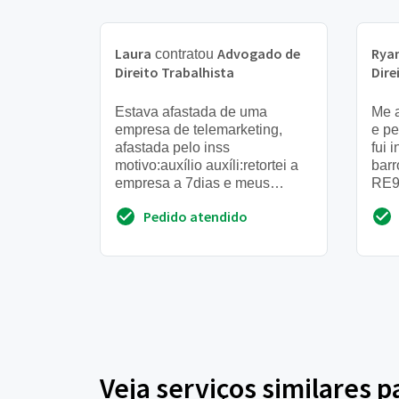
Laura
Advogado de
Rya
contratou
Direito Trabalhista
Dire
Estava afastada de uma
Me a
empresa de telemarketing,
e pe
afastada pelo inss
fui 
motivo:auxílio auxíli:retortei a
barr
empresa a 7dias e meus
RE9
acessos ainda encontram-se
2012
Pedido atendido
bloqueados,msm assim tenho
apos
q cumprir...
Veja serviços similares 