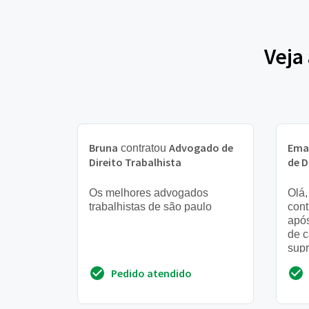
Veja
Bruna
Advogado de
Ema
contratou
Direito Trabalhista
de D
Os melhores advogados
Olá,
trabalhistas de são paulo
cont
apó
de c
supr
de c
Pedido atendido
minh
ad...