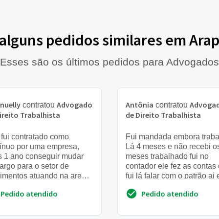
 alguns pedidos similares em Arap
Esses são os últimos pedidos para Advogados
nuelly
Advogado
Antônia
Advoga
contratou
contratou
ireito Trabalhista
de Direito Trabalhista
 fui contratado como
Fui mandada embora traba
ínuo por uma empresa,
Lá 4 meses e não recebi o
s 1 ano conseguir mudar
meses trabalhado fui no
argo para o setor de
contador ele fez as contas
imentos atuando na area
fui lá falar com o patrão ai 
ompras. Foi assinado
falou que eu não tinha dire
Pedido atendido
Pedido atendido
a carteira como auxiliar
não quero ...