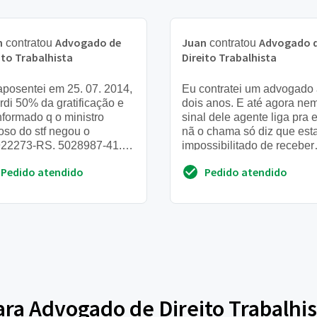
n
Advogado de
Juan
Advogado 
contratou
contratou
ito Trabalhista
Direito Trabalhista
posentei em 25. 07. 2014,
Eu contratei um advogado
rdi 50% da gratificação e
dois anos. E até agora ne
informado q o ministro
sinal dele agente liga pra 
oso do stf negou o
nã o chama só diz que est
22273-RS. 5028987-41.
impossibilitado de receber
. 4. 04. 7000, e alguns
chamadas. Fui no escritóri
Pedido atendido
Pedido atendido
entados ja estão rec...
dele esta um aviso ...
para Advogado de Direito Trabalhis