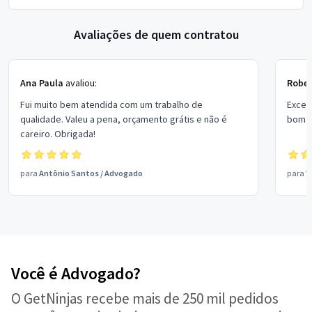
Avaliações de quem contratou
Ana Paula
avaliou:
Rober
Fui muito bem atendida com um trabalho de
Excel
qualidade. Valeu a pena, orçamento grátis e não é
bom p
careiro. Obrigada!
para
Antônio Santos
/
Advogado
para
V
Você é Advogado?
O GetNinjas recebe mais de 250 mil pedidos