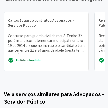
Carlos Eduardo
contratou
Advogados -
Rena
Servidor Público
Públi
Concurso para guarda civil de mauá. Tenho 32
Receb
porém a lei complementar municipal numero
diant
19 de 2014 diz que no ingresso o candidato tem
pois 
que ter entre 21 e 30 anos de idade (nesta lei
vária
não há...
posic
Pedido atendido
Veja serviços similares para Advogados -
Servidor Público