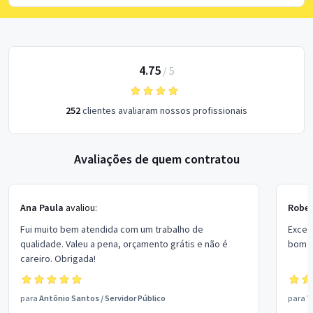
4.75
/
5
252
clientes avaliaram nossos profissionais
Avaliações de quem contratou
Ana Paula
avaliou:
Rober
Fui muito bem atendida com um trabalho de
Excel
qualidade. Valeu a pena, orçamento grátis e não é
bom p
careiro. Obrigada!
para
Antônio Santos
/
Servidor Público
para
V