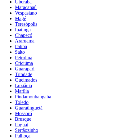
Uberaba
Maracanaú
Vespasiano
Magé
Teresópolis
Ipatinga
Chapecó
Araruama
Itatiba
Salto
Petrolina
Criciúma
Guarapari
Trindade
Queimados
Luziânia
Marília
Pindamonhangaba
Toledo
Guaratinguetá
Mossoró
Brusque
Itaguaí
Sertãozinho
Palhoça