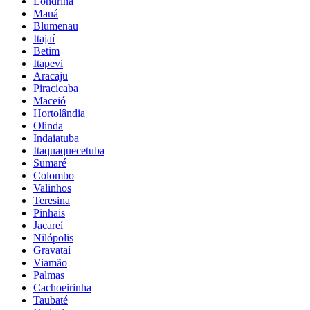
Londrina
Mauá
Blumenau
Itajaí
Betim
Itapevi
Aracaju
Piracicaba
Maceió
Hortolândia
Olinda
Indaiatuba
Itaquaquecetuba
Sumaré
Colombo
Valinhos
Teresina
Pinhais
Jacareí
Nilópolis
Gravataí
Viamão
Palmas
Cachoeirinha
Taubaté