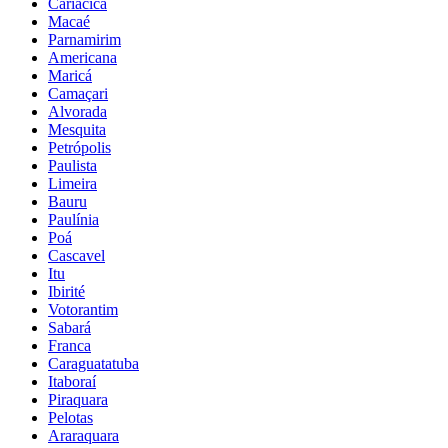
Cariacica
Macaé
Parnamirim
Americana
Maricá
Camaçari
Alvorada
Mesquita
Petrópolis
Paulista
Limeira
Bauru
Paulínia
Poá
Cascavel
Itu
Ibirité
Votorantim
Sabará
Franca
Caraguatatuba
Itaboraí
Piraquara
Pelotas
Araraquara