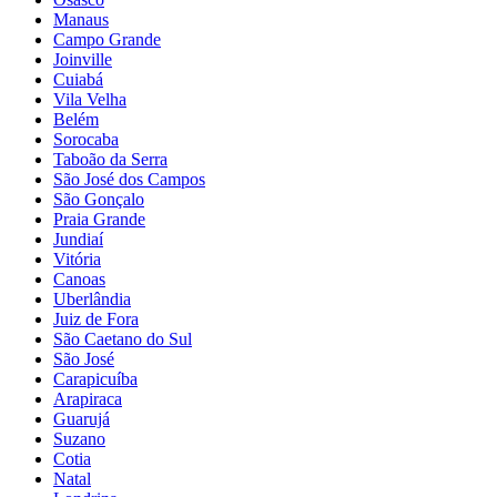
Manaus
Campo Grande
Joinville
Cuiabá
Vila Velha
Belém
Sorocaba
Taboão da Serra
São José dos Campos
São Gonçalo
Praia Grande
Jundiaí
Vitória
Canoas
Uberlândia
Juiz de Fora
São Caetano do Sul
São José
Carapicuíba
Arapiraca
Guarujá
Suzano
Cotia
Natal