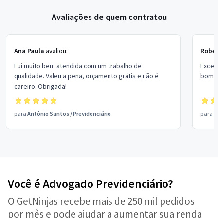
Avaliações de quem contratou
Ana Paula
avaliou:
Rober
Fui muito bem atendida com um trabalho de
Excel
qualidade. Valeu a pena, orçamento grátis e não é
bom p
careiro. Obrigada!
para
Antônio Santos
/
Previdenciário
para
V
Você é Advogado Previdenciário?
O GetNinjas recebe mais de 250 mil pedidos
por mês e pode ajudar a aumentar sua renda