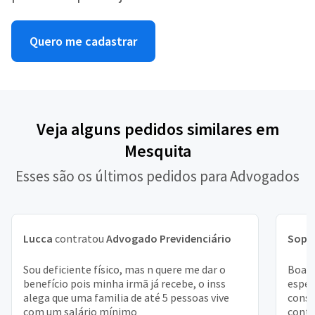
Quero me cadastrar
Veja alguns pedidos similares em
Mesquita
Esses são os últimos pedidos para Advogados
Lucca
contratou
Advogado Previdenciário
Soph
Sou deficiente físico, mas n quere me dar o
Boa t
benefício pois minha irmã já recebe, o inss
espec
alega que uma familia de até 5 pessoas vive
conse
com um salário mínimo
conta