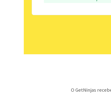
O GetNinjas receb