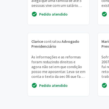
alega que uma familia de até 5
cons
pessoas vive com um salário
exis
mínimo
prev
Pedido atendido
de e
Clarice
contratou
Advogado
Mar
Previdenciário
Prev
As informações e as reformas
Sofr
foram reduzindo direitos e
2007
agora não sei em que condição
fui 
posso me aposentar. Leva-se em
reto
conta o texto da pec 06 que fala
trab
em servidor público ou o outro
poré
Pedido atendido
que fa...
info