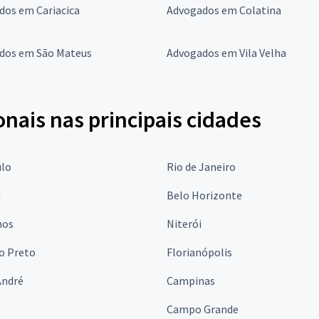
dos em Cariacica
Advogados em Colatina
dos em São Mateus
Advogados em Vila Velha
onais nas principais cidades
ulo
Rio de Janeiro
a
Belo Horizonte
hos
Niterói
o Preto
Florianópolis
André
Campinas
s
Campo Grande