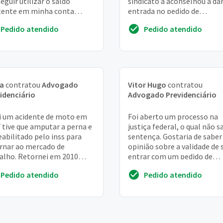
eguir utilizar o saldo
sindicato a aconselhou a da
tente em minha conta
entrada no pedido de
idenciária para amortização
aposentadoria rural, mas el
Pedido atendido
Pedido atendido
mpréstimo contraído ...
mora em uma peque...
ia
contratou
Advogado
Vitor Hugo
contratou
idenciário
Advogado Previdenciário
i um acidente de moto em
Foi aberto um processo na
 tive que amputar a perna e
justiça federal, o qual não sa
reabilitado pelo inss para
sentença. Gostaria de sabe
rnar ao mercado de
opinião sobre a validade de 
alho. Retornei em 2010
entrar com um pedido de
m antes de retornar fui
aposentadoria no inss,
Pedido atendido
Pedido atendido
rmado pelo in...
paralelamente ao...