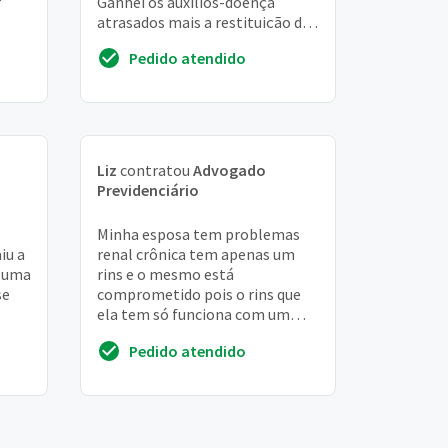
r
Ganhei os auxílios-doença
atrasados mais a restituição dos
a
mesmos, e fiquei recebendo-os
Pedido atendido
por 2 anos e ...
Liz
contratou
Advogado
Previdenciário
Minha esposa tem problemas
iu a
renal crônica tem apenas um
r uma
rins e o mesmo está
se
comprometido pois o rins que
ela tem só funciona com um
catetere duplo j. Porém ela
Pedido atendido
nunca contribuiu com inss. E...