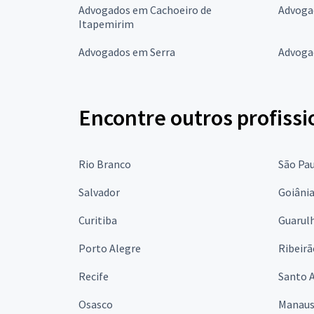
Advogados em Cachoeiro de
Advoga
Itapemirim
Advogados em Serra
Advoga
Encontre outros profissi
Rio Branco
São Pa
Salvador
Goiâni
Curitiba
Guarul
Porto Alegre
Ribeirã
Recife
Santo 
Osasco
Manau