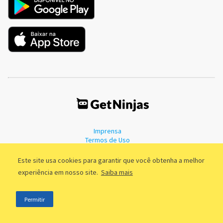
Imprensa
Termos de Uso
Política de Privacidade
Este site usa cookies para garantir que você obtenha a melhor
experiência em nosso site.
Saiba mais
©2011 - 2026, GetNinjas LTDA. CNPJ 55.744.877/0001-89 - Rua Dr.
Permitir
Fernandes Coelho, 85 - 3º andar - São Paulo/SP - Brasil
;