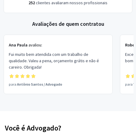
252
clientes avaliaram nossos profissionais
Avaliações de quem contratou
Ana Paula
avaliou:
Rober
Fui muito bem atendida com um trabalho de
Excel
qualidade. Valeu a pena, orçamento grátis e não é
bom p
careiro. Obrigada!
para
Antônio Santos
/
Advogado
para
V
Você é Advogado?