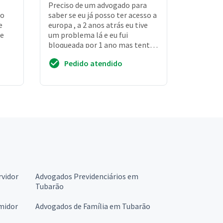
Preciso de um advogado para
zo
saber se eu já posso ter acesso a
e
europa , a 2 anos atrás eu tive
te
um problema lá e eu fui
bloqueada por 1 ano mas tentei
entrar a uns meses atrás
Pedido atendido
continuo sem ...
rvidor
Advogados Previdenciários em
Tubarão
midor
Advogados de Família em Tubarão