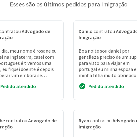
Esses são os últimos pedidos para Imigração
contratou
Advogado de
Danilo
contratou
Advogado
gração
Imigração
dia, meu nome é rosane eu
Boa noite sou daniel por
i na inglaterra, casei com
gentileza preciso de um su
ortugues é tivemos uma
para visto para viajar em
a, eu fiquei doente é depois
portugal eu minha esposa e
perar vim embora se
minha filha muito obrigado
ramos é vim para o brasil,
espero retorno
Pedido atendido
Pedido atendido
o docum...
ebe
contratou
Advogado de
Ryan
contratou
Advogado 
gração
Imigração