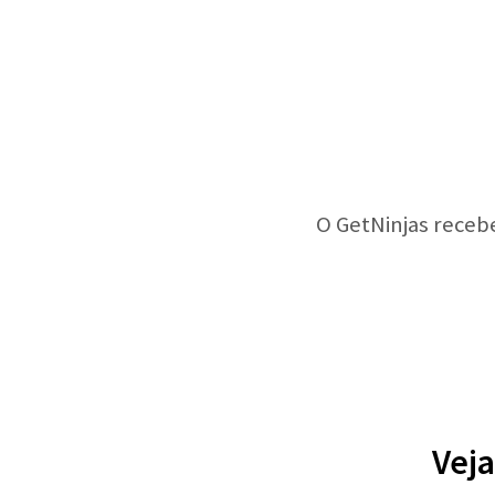
O GetNinjas receb
Veja