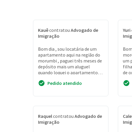
Kauê
contratou
Advogado de
Yuri
Imigração
Imi
Bom dia , sou locatária de um
Bom 
apartamento aqui na região do
more
morumbi , paguei três meses de
um p
depósito mais um aluguel
filh
quando loquei o apartamento,
de o
estou com um mês de atraso , o
sepa
Pedido atendido
rapaz da im...
fiz 
Raquel
contratou
Advogado de
Cal
Imigração
Imi