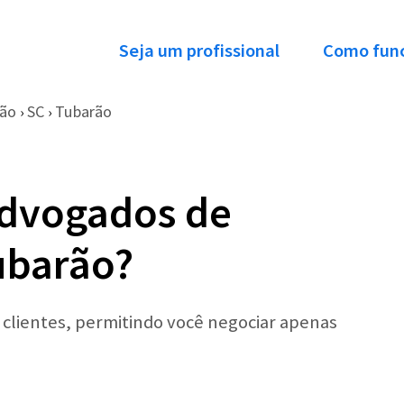
Seja um profissional
Como fun
ção
SC
Tubarão
›
›
Advogados de
ubarão?
r clientes, permitindo você negociar apenas