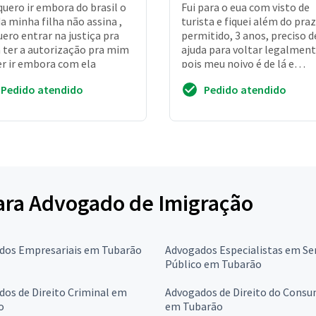
quero ir embora do brasil o
Fui para o eua com visto de
da minha filha não assina ,
turista e fiquei além do pra
uero entrar na justiça pra
permitido, 3 anos, preciso d
ter a autorização pra mim
ajuda para voltar legalmen
r ir embora com ela
pois meu noivo é de lá e
pretendemos casar
Pedido atendido
Pedido atendido
para Advogado de Imigração
dos Empresariais em Tubarão
Advogados Especialistas em Se
Público em Tubarão
os de Direito Criminal em
Advogados de Direito do Consu
o
em Tubarão