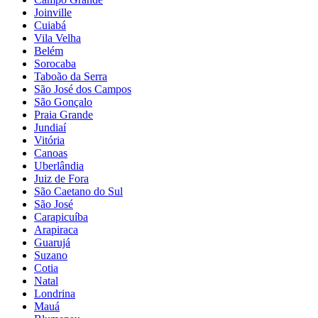
Joinville
Cuiabá
Vila Velha
Belém
Sorocaba
Taboão da Serra
São José dos Campos
São Gonçalo
Praia Grande
Jundiaí
Vitória
Canoas
Uberlândia
Juiz de Fora
São Caetano do Sul
São José
Carapicuíba
Arapiraca
Guarujá
Suzano
Cotia
Natal
Londrina
Mauá