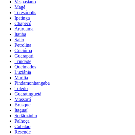
Vespasiano
Magé
Teresópolis
Ipatinga
Chapecó
Araruama
Itatiba
Salto
Petrolina
Criciúma
Guarapari
Trindade
Queimados
Luziânia
Marília
Pindamonhangaba
Toledo
Guaratinguetá
Mossoró
Brusque
Itaguaí
Sertãozinho
Palhoça
Cubatão
Resende