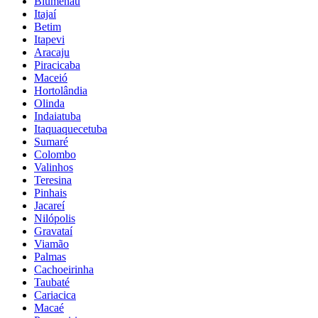
Blumenau
Itajaí
Betim
Itapevi
Aracaju
Piracicaba
Maceió
Hortolândia
Olinda
Indaiatuba
Itaquaquecetuba
Sumaré
Colombo
Valinhos
Teresina
Pinhais
Jacareí
Nilópolis
Gravataí
Viamão
Palmas
Cachoeirinha
Taubaté
Cariacica
Macaé