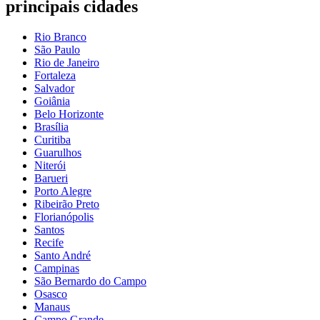
principais cidades
Rio Branco
São Paulo
Rio de Janeiro
Fortaleza
Salvador
Goiânia
Belo Horizonte
Brasília
Curitiba
Guarulhos
Niterói
Barueri
Porto Alegre
Ribeirão Preto
Florianópolis
Santos
Recife
Santo André
Campinas
São Bernardo do Campo
Osasco
Manaus
Campo Grande