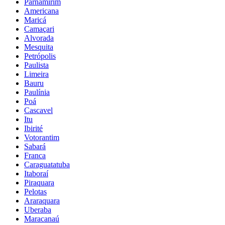
Parnamirim
Americana
Maricá
Camaçari
Alvorada
Mesquita
Petrópolis
Paulista
Limeira
Bauru
Paulínia
Poá
Cascavel
Itu
Ibirité
Votorantim
Sabará
Franca
Caraguatatuba
Itaboraí
Piraquara
Pelotas
Araraquara
Uberaba
Maracanaú