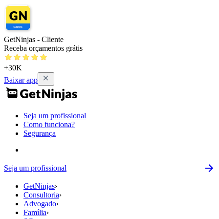
GetNinjas - Cliente
Receba orçamentos grátis
+30K
Baixar app
Seja um profissional
Como funciona?
Segurança
Seja um profissional
GetNinjas
›
Consultoria
›
Advogado
›
Família
›