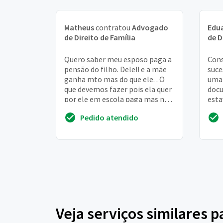
Matheus
contratou
Advogado
Edu
de Direito de Família
de D
Quero saber meu esposo paga a
Cons
pensão do filho. Dele!! e a mãe
suce
ganha mto mas do que ele. . O
uma 
que devemos fazer pois ela quer
docu
por ele em escola paga mas nao
esta
quer acar com as
test
Pedido atendido
responsabilidad...
exist
Veja serviços similares 