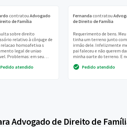
ardo
contratou
Advogado
Fernanda
contratou
Advog
ireito de Família
de Direito de Família
ulta sobre direito
Requerimento de bens. Meu 
ssório relativo à cônjuge de
tinha um terreno junto com
relacao homoafetiva s
irmão dele. Infelizmente m
mento legal de uniao
pai faleceu e não querem da
vel. Problemas: em seu
minha parte do terreno. E n
amento, a finada negou a
atestado de óbito está escri
Pedido atendido
Pedido atendido
ência dessa união, ...
ele de...
para Advogado de Direito de Famíl