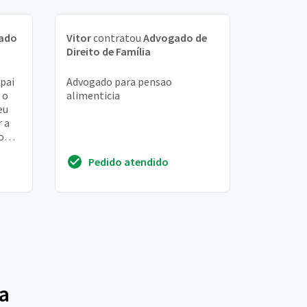
ado
Vitor
contratou
Advogado de
Direito de Família
pai
Advogado para pensao
 o
alimenticia
eu
r a
o
to q
Pedido atendido
ia