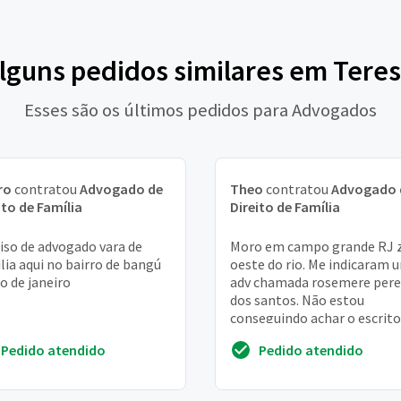
alguns pedidos similares em Teres
Esses são os últimos pedidos para Advogados
ro
contratou
Advogado de
Theo
contratou
Advogado 
ito de Família
Direito de Família
iso de advogado vara de
Moro em campo grande RJ 
lia aqui no bairro de bangú
oeste do rio. Me indicaram 
io de janeiro
adv chamada rosemere pere
dos santos. Não estou
conseguindo achar o escrito
dela preciso de ajuda.
Pedido atendido
Pedido atendido