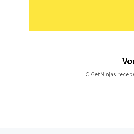
Vo
O GetNinjas receb