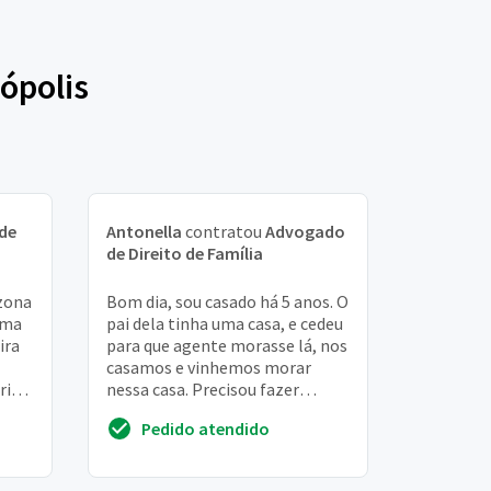
ópolis
de
Antonella
contratou
Advogado
de Direito de Família
zona
Bom dia, sou casado há 5 anos. O
uma
pai dela tinha uma casa, e cedeu
ira
para que agente morasse lá, nos
casamos e vinhemos morar
rio
nessa casa. Precisou fazer
alguns investimentos como
Pedido atendido
pintura, po...