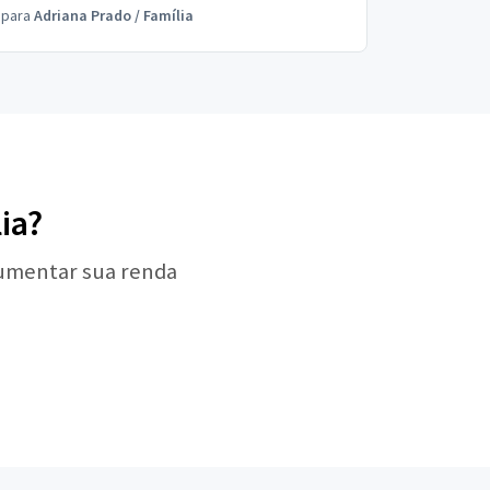
para
Adriana Prado
/
Família
ia?
aumentar sua renda