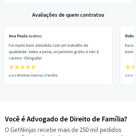
Avaliações de quem contratou
Ana Paula
avaliou:
Rober
Fui muito bem atendida com um trabalho de
Excel
qualidade. Valeu a pena, orçamento grátis e não é
bom p
careiro. Obrigada!
para
Antônio Santos
/
Família
para
V
Você é Advogado de Direito de Família?
O GetNinjas recebe mais de 250 mil pedidos