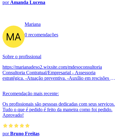
por
Amanda Lucena
Mariana
0 recomendações
Sobre o profissional
https://marianadeso2.wixsite.com/mdesoconsultoria
Consultoria Contratual/Empresarial - Assessoria
estratégica. -Atuação preventiva. -Auxílio em rescisões e
alterações de contratos. -Noti...
Recomendação mais recente:
Os profissionais são pessoas dedicadas com seus serviços.
Tudo o que é pedido é feito da maneira como foi pedido.
Aprovado!
por
Bruno Freitas