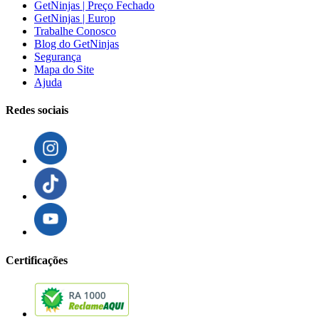
GetNinjas | Preço Fechado
GetNinjas | Europ
Trabalhe Conosco
Blog do GetNinjas
Segurança
Mapa do Site
Ajuda
Redes sociais
Certificações