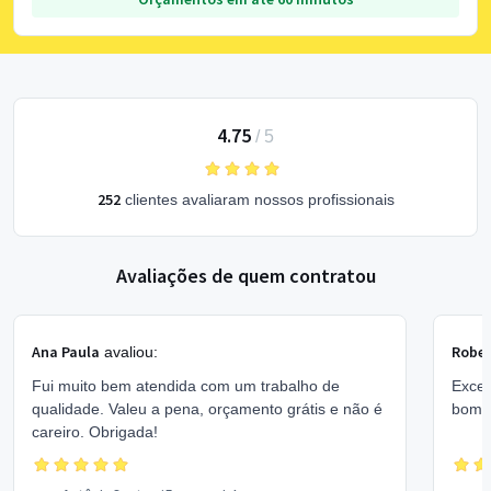
4.75
/
5
252
clientes avaliaram nossos profissionais
Avaliações de quem contratou
Ana Paula
Rober
avaliou:
Fui muito bem atendida com um trabalho de
Excel
qualidade. Valeu a pena, orçamento grátis e não é
bom 
careiro. Obrigada!