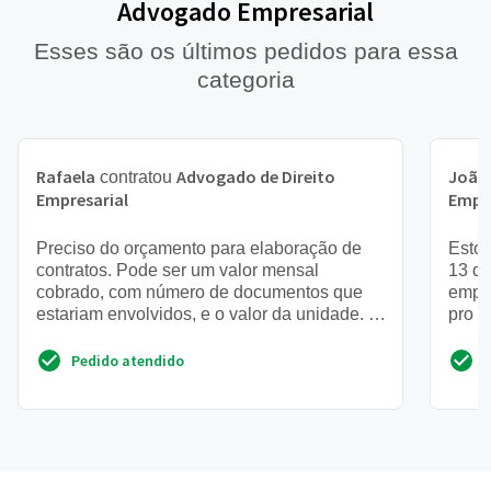
Advogado Empresarial
Esses são os últimos pedidos para essa
categoria
Rafaela
Advogado de Direito
João
contratou
Empresarial
Empre
Preciso do orçamento para elaboração de
Estou
contratos. Pode ser um valor mensal
13 di
cobrado, com número de documentos que
empre
estariam envolvidos, e o valor da unidade. É
pro m
urgente
escal
Pedido atendido