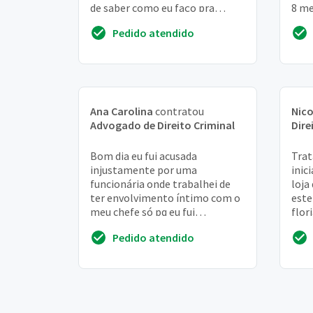
de saber como eu faço pra
8 me
conseguir um advogado pra
mont
Pedido atendido
ele,pra def...
no fi
Ana Carolina
contratou
Nico
Advogado de Direito Criminal
Dire
Bom dia eu fui acusada
Trat
injustamente por uma
inic
funcionária onde trabalhei de
loja
ter envolvimento íntimo com o
este
meu chefe só pq eu fui
flor
promovida a outro cargo ela
a re
Pedido atendido
falou para o meu marido que eu
enco
t...
peças