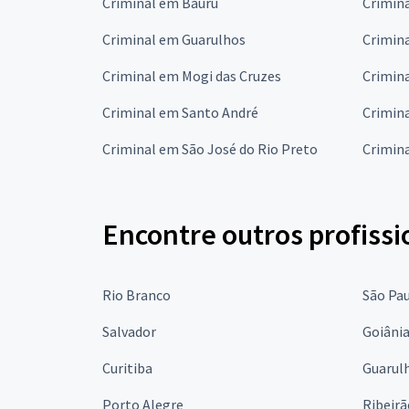
Criminal em Bauru
Crimin
Criminal em Guarulhos
Crimin
Criminal em Mogi das Cruzes
Crimin
Criminal em Santo André
Crimin
Criminal em São José do Rio Preto
Crimin
Encontre outros profissi
Rio Branco
São Pa
Salvador
Goiâni
Curitiba
Guarul
Porto Alegre
Ribeirã