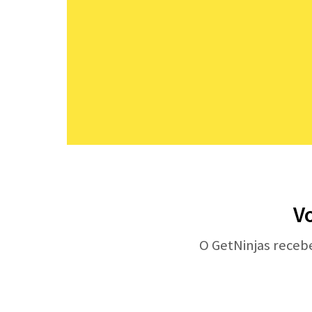
V
O GetNinjas receb