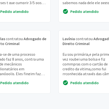
ses t que cumprir 3/5 posso
sabemos nada dele ele peg
ar uma condicional pra ele
tuberculose la e com muita
Pedido atendido
Pedido atendido
n...
dificuldad...
las
contratou
Advogado de
Lavínia
contratou
Advogad
ito Criminal
Direito Criminal
a-se de uma processo
Eu sou primária,e pela prim
iado faz 8 anos, contra uma
vez roubei uma bolsa e fiz
 de mecânicos
commpras com o cartão de
lionatários em
credito da vitima,como fui
ianópolis. Eles fingim fazer
rrconhecida através das câ
visão nos carros mas nem
,eu fui e devolvi a bolsa e ai 
Pedido atendido
Pedido atendido
stavam, diziam trocar
chamada a...
...