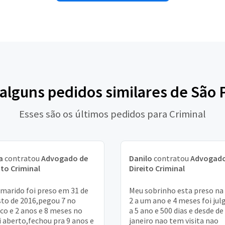
 alguns pedidos similares de São 
Esses são os últimos pedidos para Criminal
a
contratou
Advogado de
Danilo
contratou
Advogado
ito Criminal
Direito Criminal
marido foi preso em 31 de
Meu sobrinho esta preso na
to de 2016,pegou 7 no
2 a um ano e 4 meses foi jul
ico e 2 anos e 8 meses no
a 5 ano e 500 dias e desde de
 aberto,fechou pra 9 anos e
janeiro nao tem visita nao