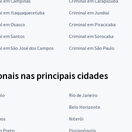
al em Campinas
Criminal em Carapicuíba
al em Itaquaquecetuba
Criminal em Jundiaí
al em Osasco
Criminal em Piracicaba
al em Santos
Criminal em Sorocaba
al em São José dos Campos
Criminal em São Paulo
onais nas principais cidades
ulo
Rio de Janeiro
a
Belo Horizonte
hos
Niterói
o Preto
Florianópolis