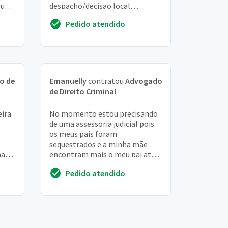
ou
despacho/decisao local
responsá dgjur - secretaria da 5ª
Pedido atendido
câmara criminal data de
publicaçã 30/03/2...
o de
Emanuelly
contratou
Advogado
de Direito Criminal
eira
No momento estou precisando
de uma assessoria judicial pois
os meus pais foram
sequestrados e a minha mãe
maras
encontram mais o meu pai até
foi
hoje já faz 2 semanas e ainda
Pedido atendido
não tiveram informaçõe...