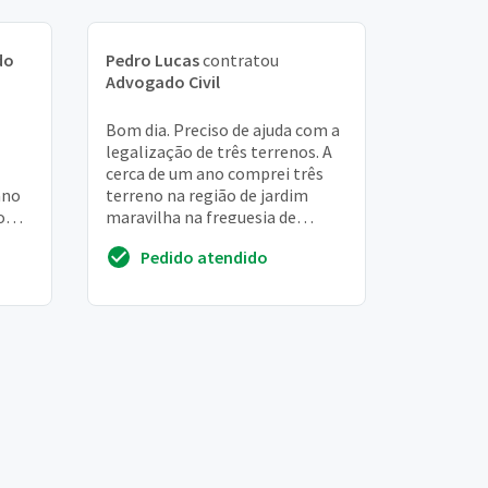
do
Pedro Lucas
contratou
Advogado Civil
Bom dia. Preciso de ajuda com a
legalização de três terrenos. A
cerca de um ano comprei três
ano
terreno na região de jardim
o
maravilha na freguesia de
te
guaratiba, RJ. Os terrenos
Pedido atendido
.
foram comprad...