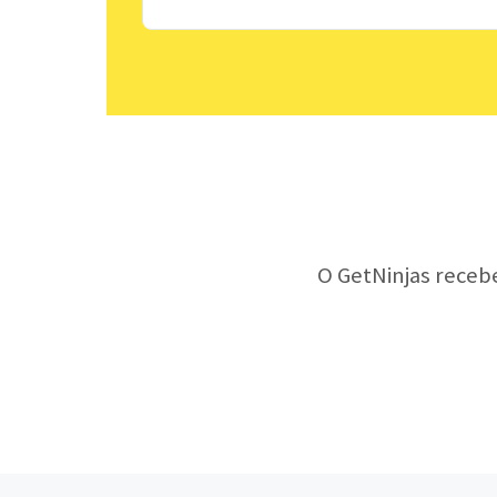
O GetNinjas receb