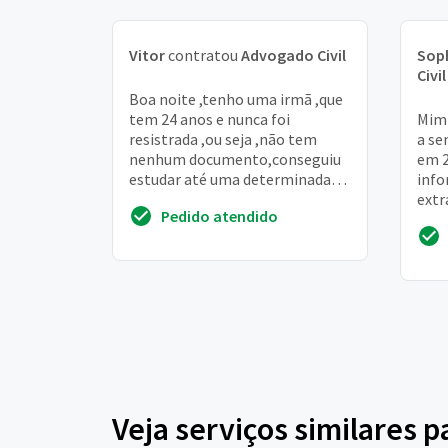
Vitor
contratou
Advogado Civil
Sop
Civil
Boa noite ,tenho uma irmã ,que
tem 24 anos e nunca foi
Mim 
resistrada ,ou seja ,não tem
a se
nenhum documento,conseguiu
em 2
estudar até uma determinada
info
série e depois teve que parar por
extr
Pedido atendido
não ter seus d...
foi 
cons
Veja serviços similares 