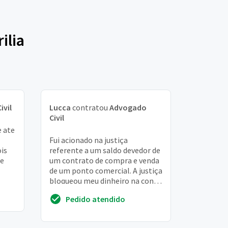
ilia
ivil
Lucca
contratou
Advogado
Civil
 ate
Fui acionado na justiça
ois
referente a um saldo devedor de
 e
um contrato de compra e venda
de um ponto comercial. A justiça
esse
bloqueou meu dinheiro na conta
bancaria. Vou pagar o mesmo,
Pedido atendido
porém pr...