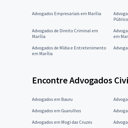
Advogados Empresariais em Marília
Advogad
Público
Advogados de Direito Criminal em
Advoga
Marília
em Marí
Advogados de Mídia e Entretenimento
Advogad
em Marília
Encontre Advogados Civi
Advogados em Bauru
Advoga
Advogados em Guarulhos
Advoga
Advogados em Mogi das Cruzes
Advoga