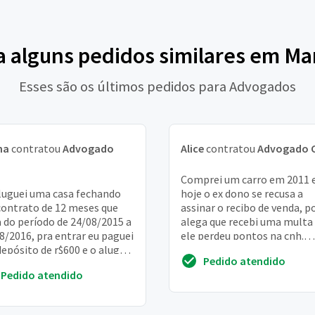
a alguns pedidos similares em Mar
Esses são os últimos pedidos para Advogados
na
contratou
Advogado
Alice
contratou
Advogado C
Comprei um carro em 2011 e
luguei uma casa fechando
hoje o ex dono se recusa a
ontrato de 12 meses que
assinar o recibo de venda, p
a do período de 24/08/2015 a
alega que recebi uma multa
8/2016, pra entrar eu paguei
ele perdeu pontos na cnh.
epósito de r$600 e o aluguel
Preciso de um adv que faca 
Pedido atendido
u firmado neste mesmo
servico ju...
Pedido atendido
...