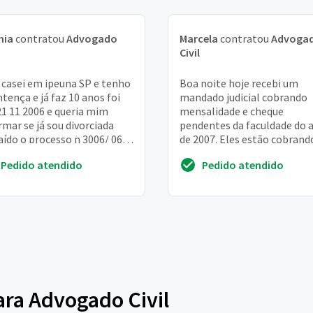
hia
contratou
Advogado
Marcela
contratou
Advoga
Civil
casei em ipeuna SP e tenho
Boa noite hoje recebi um
ntença e já faz 10 anos foi
mandado judicial cobrando
1 11 2006 e queria mim
mensalidade e cheque
rmar se já sou divorciada
pendentes da faculdade do 
aído o processo n 3006/ 06
de 2007. Eles estão cobrand
homologada a separação
juros exorbitante totalmen
Pedido atendido
Pedido atendido
ensua...
fora das minhas condições. ..
para Advogado Civil