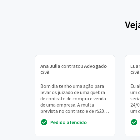
Vej
Ana Julia
contratou
Advogado
Lua
Civil
Civil
Bom dia tenho uma ação para
Eu a
levar os juizado de uma quebra
um c
de contrato de compra e venda
seri
de uma empresa. A multa
24/0
prevista no contrato e de r$20.
um d
000,00 mais perdas e danos.
fico
Pedido atendido
Quero executar...
valor