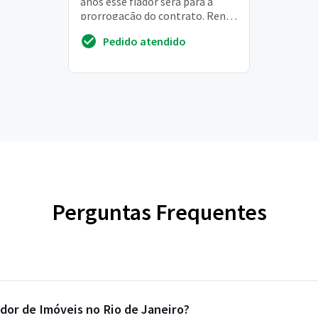
anos esse fiador será para a
prorrogação do contrato. Renda
min. 6 mil deve possuir imóvel
Pedido atendido
em seu nom...
Perguntas Frequentes
dor de Imóveis no Rio de Janeiro?