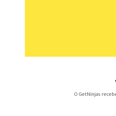
O GetNinjas receb