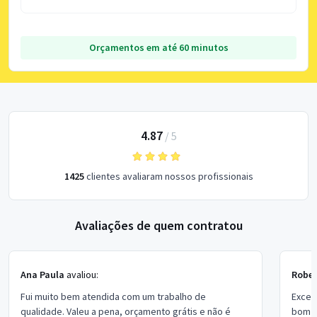
Orçamentos em até 60 minutos
4.87
/
5
1425
clientes avaliaram nossos profissionais
Avaliações de quem contratou
Ana Paula
avaliou:
Rober
Fui muito bem atendida com um trabalho de
Excel
qualidade. Valeu a pena, orçamento grátis e não é
bom p