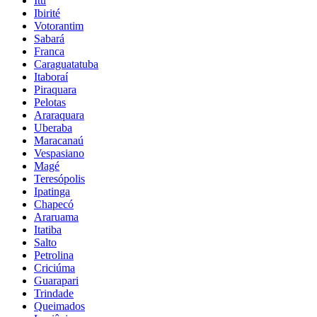
Itu
Ibirité
Votorantim
Sabará
Franca
Caraguatatuba
Itaboraí
Piraquara
Pelotas
Araraquara
Uberaba
Maracanaú
Vespasiano
Magé
Teresópolis
Ipatinga
Chapecó
Araruama
Itatiba
Salto
Petrolina
Criciúma
Guarapari
Trindade
Queimados