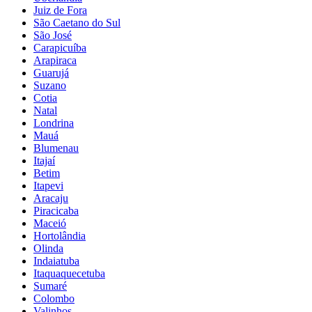
Juiz de Fora
São Caetano do Sul
São José
Carapicuíba
Arapiraca
Guarujá
Suzano
Cotia
Natal
Londrina
Mauá
Blumenau
Itajaí
Betim
Itapevi
Aracaju
Piracicaba
Maceió
Hortolândia
Olinda
Indaiatuba
Itaquaquecetuba
Sumaré
Colombo
Valinhos