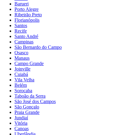
Barueri
Porto Alegre
Ribeirão Preto
Florianópolis
Santos
Recife
Santo André
Campinas
São Bernardo do Campo
Osasco
Manaus
Campo Grande
Joinville
Cuiabá
Vila Velha
Belém
Sorocaba
Taboão da Serra
São José dos Campos
São Gonçalo
Praia Grande
Jundiaí
Vitória
Canoas
Uberlândia