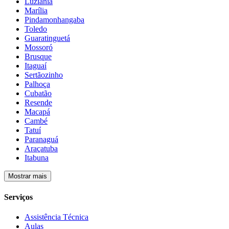
Luziânia
Marília
Pindamonhangaba
Toledo
Guaratinguetá
Mossoró
Brusque
Itaguaí
Sertãozinho
Palhoça
Cubatão
Resende
Macapá
Cambé
Tatuí
Paranaguá
Araçatuba
Itabuna
Mostrar mais
Serviços
Assistência Técnica
Aulas