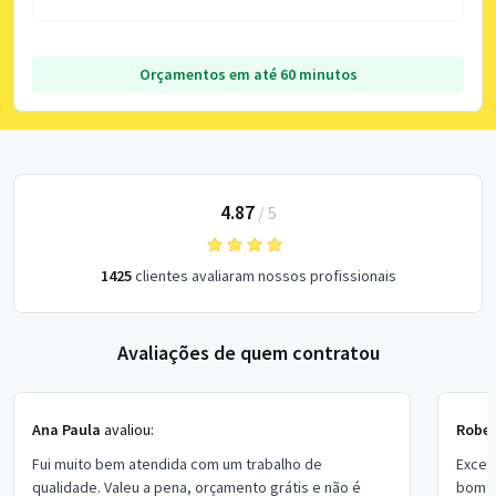
Orçamentos em até 60 minutos
4.87
/
5
1425
clientes avaliaram nossos profissionais
Avaliações de quem contratou
Ana Paula
avaliou:
Rober
Fui muito bem atendida com um trabalho de
Excel
qualidade. Valeu a pena, orçamento grátis e não é
bom p